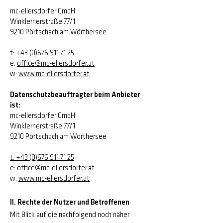
mc-ellersdorfer GmbH
Winklernerstraße 77/1
9210 Pörtschach am Wörthersee
t:
+43 (0)676 911 71 25
e:
office@mc-ellersdorfer.at
w:
www.mc-ellersdorfer.at
Datenschutzbeauftragter beim Anbieter
ist:
mc-ellersdorfer GmbH
Winklernerstraße 77/1
9210 Pörtschach am Wörthersee
t:
+43 (0)676 911 71 25
e:
office@mc-ellersdorfer.at
w:
www.mc-ellersdorfer.at
II. Rechte der Nutzer und Betroffenen
Mit Blick auf die nachfolgend noch näher