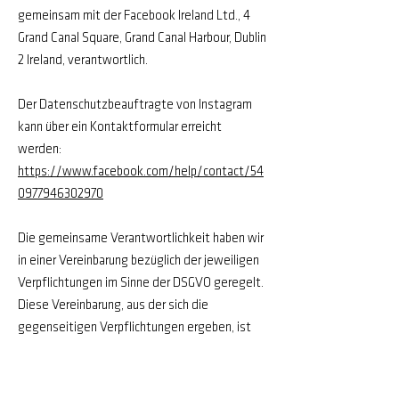
gemeinsam mit der Facebook Ireland Ltd., 4
Grand Canal Square, Grand Canal Harbour, Dublin
2 Ireland, verantwortlich.
Der Datenschutzbeauftragte von Instagram
kann über ein Kontaktformular erreicht
werden:
https://www.facebook.com/help/contact/54
0977946302970
Die gemeinsame Verantwortlichkeit haben wir
in einer Vereinbarung bezüglich der jeweiligen
Verpflichtungen im Sinne der DSGVO geregelt.
Diese Vereinbarung, aus der sich die
gegenseitigen Verpflichtungen ergeben, ist
unter dem folgenden Link abrufbar:
https://www.facebook.com/legal/terms/pag
e_controller_addendum